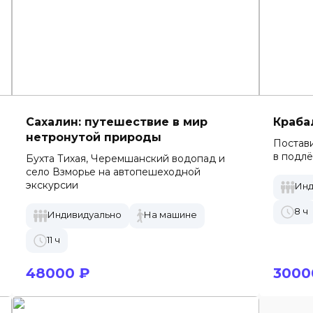
Сахалин: путешествие в мир
Краба
нетронутой природы
Постави
в подлё
Бухта Тихая, Черемшанский водопад и
село Взморье на автопешеходной
экскурсии
Инд
8 ч
Индивидуально
На машине
11 ч
48000 ₽
3000