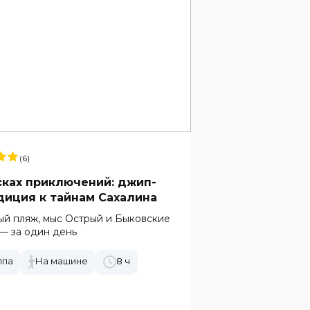
(6)
сках приключений: джип-
диция к тайнам Сахалина
й пляж, мыс Острый и Быковские
— за один день
ппа
На машине
8 ч