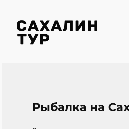
Перейти
к
содержимому
Рыбалка на Са