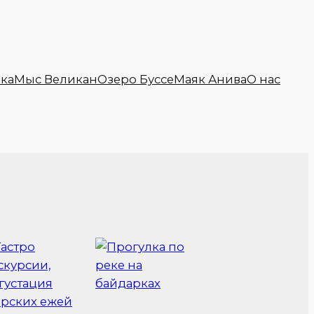
ка
Мыс Великан
Озеро Буссе
Маяк Анива
О нас