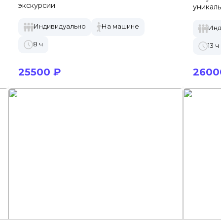
экскурсии
уникал
Индивидуально
На машине
Инд
8 ч
13 ч
25500 ₽
2600