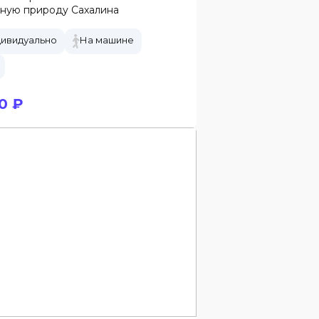
ьную природу Сахалина
ивидуально
На машине
0 ₽