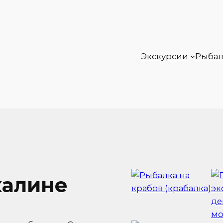
Экскурсии
Рыбал
халине