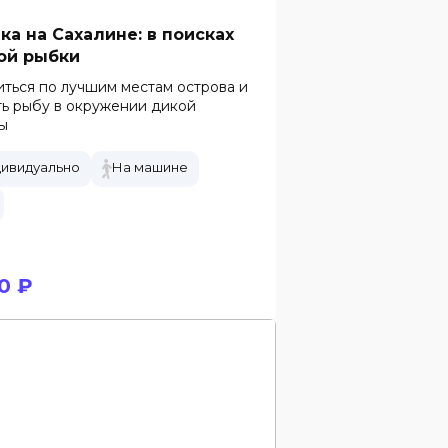
ка на Сахалине: в поисках
ой рыбки
ться по лучшим местам острова и
ь рыбу в окружении дикой
ы
ивидуально
На машине
0 ₽