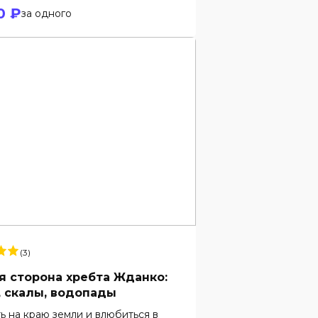
0 ₽
за одного
(3)
я сторона хребта Жданко:
, скалы, водопады
ь на краю земли и влюбиться в