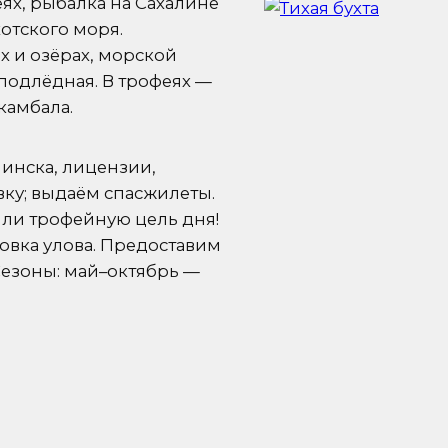
еях, рыбалка на Сахалине
отского моря.
х и озёрах, морской
подлёдная. В трофеях —
 камбала.
инска, лицензии,
вку; выдаём спасжилеты.
или трофейную цель дня!
ковка улова. Предоставим
 Сезоны: май–октябрь —