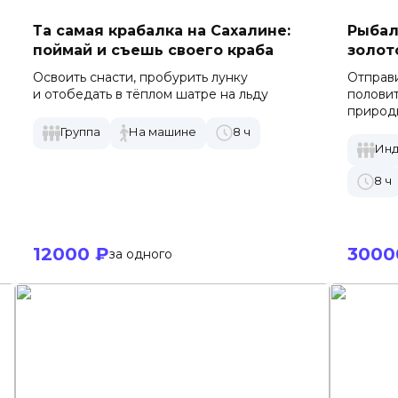
Та самая крабалка на Сахалине:
Рыбал
поймай и съешь своего краба
золот
Освоить снасти, пробурить лунку
Отправи
и отобедать в тёплом шатре на льду
половит
природ
Группа
На машине
8 ч
Инд
8 ч
12000 ₽
3000
за одного