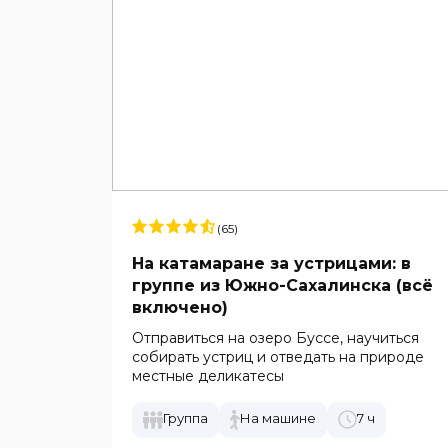
(65)
На катамаране за устрицами: в
группе из Южно-Сахалинска (всё
включено)
Отправиться на озеро Буссе, научиться
собирать устриц и отведать на природе
местные деликатесы
Группа
На машине
7 ч