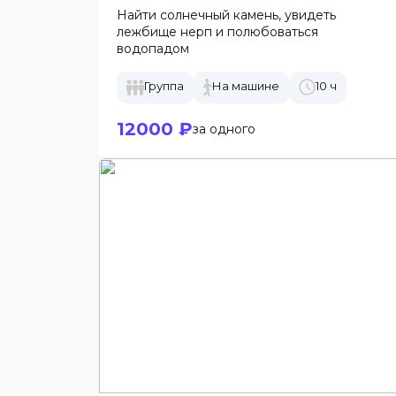
Найти солнечный камень, увидеть
лежбище нерп и полюбоваться
водопадом
Группа
На машине
10 ч
12000 ₽
за одного