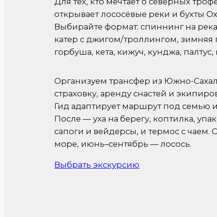
Для тех, кто мечтает о северных троф
открывает лососёвые реки и бухты Ох
Выбирайте формат: спиннинг на река
катер с джигом/троллингом, зимняя 
горбуша, кета, кижуч, кунджа, палтус,
Организуем трансфер из Южно-Сахал
страховку, аренду снастей и экипиро
Гид адаптирует маршрут под семью 
После — уха на берегу, коптилка, упа
сапоги и вейдерсы, и термос с чаем.
море, июнь–сентябрь — лосось.
Выбрать экскурсию