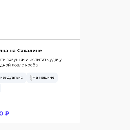
лка на Сахалине
ть ловушки и испытать удачу
дной ловле краба
ивидуально
На машине
0 ₽