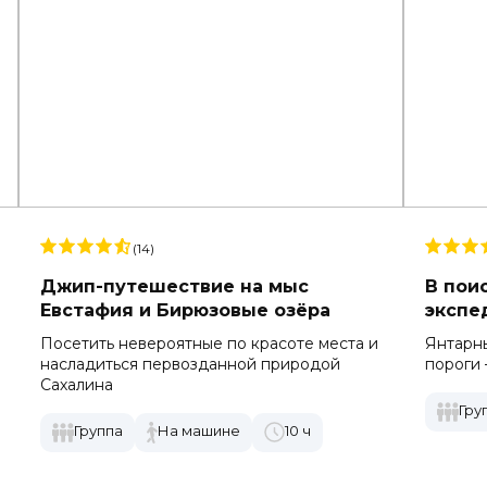
(14)
Джип-путешествие на мыс
В пои
Евстафия и Бирюзовые озёра
экспе
Посетить невероятные по красоте места и
Янтарны
насладиться первозданной природой
пороги 
Сахалина
Гру
Группа
На машине
10 ч